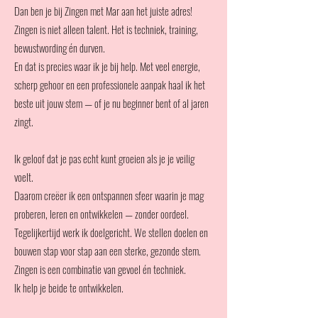
Dan ben je bij Zingen met Mar aan het juiste adres!
Zingen is niet alleen talent. Het is techniek, training,
bewustwording én durven.
En dat is precies waar ik je bij help. Met veel energie,
scherp gehoor en een professionele aanpak haal ik het
beste uit jouw stem — of je nu beginner bent of al jaren
zingt.
Ik geloof dat je pas echt kunt groeien als je je veilig
voelt.
Daarom creëer ik een ontspannen sfeer waarin je mag
proberen, leren en ontwikkelen — zonder oordeel.
Tegelijkertijd werk ik doelgericht. We stellen doelen en
bouwen stap voor stap aan een sterke, gezonde stem.
Zingen is een combinatie van gevoel én techniek.
Ik help je beide te ontwikkelen.