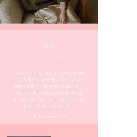
Bartosz
Margot is the best singing teacher I’ve ever
had! A lot of knowledge, amazing way of
explaining things and technics; plus she is a
very friendly person, so you will not feel
stressed about singing with her. And lessons
in English are not a problem :)